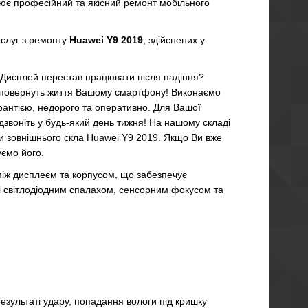
ює професійний та якісний ремонт мобільного
ослуг з ремонту
Huawei Y9 2019
, здійснених у
Дисплей перестав працювати після падіння?
 повернуть життя Вашому смартфону!
Виконаємо
рантією, недорого та оперативно.
Для Вашої
дзвоніть у будь-який день тижня!
На нашому складі
ни зовнішнього скла Huawei Y9 2019. Якщо Ви вже
уємо його.
іж дисплеєм та корпусом, що забезпечує
 зі світлодіодним спалахом, сенсорним фокусом та
зультаті удару, попадання вологи під кришку