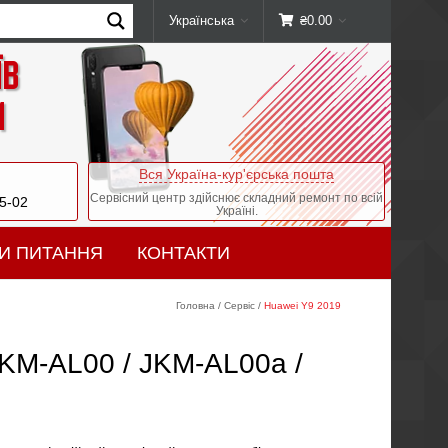
Українська
₴
0.00
їв
и
Вся Україна-кур'єрська пошта
Сервісний центр здійснює складний ремонт по всій
05-02
Україні.
И ПИТАННЯ
КОНТАКТИ
Головна
/
Сервіс
/
Huawei Y9 2019
JKM-AL00 / JKM-AL00a /