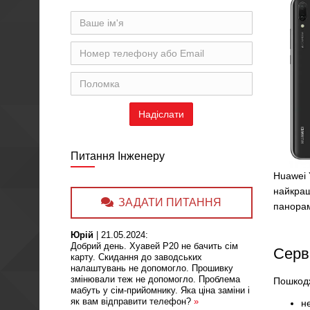
Питання Інженеру
Huawei 
найкращ
ЗАДАТИ ПИТАННЯ
панорам
Юрій
|
21.05.2024
:
Добрий день. Хуавей Р20 не бачить сім
Серв
карту. Скидання до заводських
налаштувань не допомогло. Прошивку
змінювали теж не допомогло. Проблема
Пошкодж
мабуть у сім-прийомнику. Яка ціна заміни і
як вам відправити телефон?
»
н