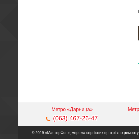
Метро «Дарница»
Метр
(063) 467-26-47
© 2019 «МастерФон», мережа сервісних центрів по ремонту мо