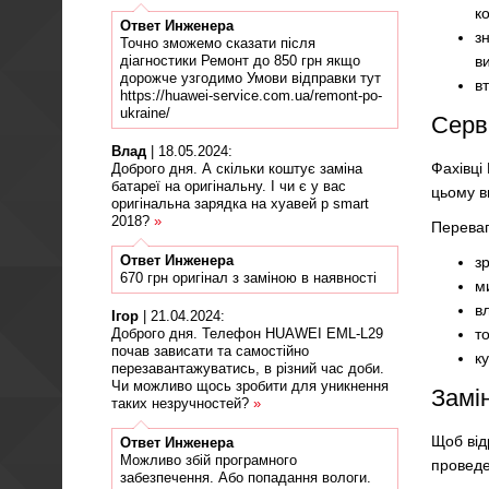
к
Ответ
Инженера
з
Точно зможемо сказати після
діагностики Ремонт до 850 грн якщо
в
дорожче узгодимо Умови відправки тут
в
https://huawei-service.com.ua/remont-po-
ukraine/
Серв
Влад
|
18.05.2024
:
Фахівці
Доброго дня. А скільки коштує заміна
батареї на оригінальну. І чи є у вас
цьому в
оригінальна зарядка на хуавей p smart
2018?
»
Переваг
Ответ
Инженера
з
670 грн оригінал з заміною в наявності
ми
в
Ігор
|
21.04.2024
:
Доброго дня. Телефон HUAWEI EML-L29
т
почав зависати та самостійно
ку
перезавантажуватись, в різний час доби.
Чи можливо щось зробити для уникнення
Замін
таких незручностей?
»
Щоб від
Ответ
Инженера
Можливо збій програмного
проведе
забезпечення. Або попадання вологи.