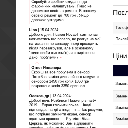
Спробуйте зробити скидання до
фабричних налаштувань. Якщо не
допоможе несіть в ремонт. В нашому
Посл
сервісі ремонт до 700 грн . Якщо
дорожче узгодимо
Телефо
Lina
|
15.04.2024
:
Доброго дня. Huawei Nova5T сам почав
Поклей
нажиматись що попало, не реагує на мої
натискання по сенсору, іноді проходить
після перезагрузки, але в основному
"живе своїм життям"(( чи є вирішення
Ціни
даної проблеми?
»
Ответ
Инженера
Скоріш за все проблема в сенсорі
Потрібна заміна дисплейного модуля з
сенсором 1450 грн копія 1850 грн
Замена
покращена копія 3350 оригінал
Замена
Олександр
|
13.04.2024
:
Доброї ночі. Розбився Huawei p smart+
2019... Екран глючити почав... іноді
Заміна
відповідає на дії а іноді - ні... Так розумію,
що потрібно замінити екран, сенсор
Заміна
здається працює. . . Я у місті Біла
Церква, як можливо Вам відправити
телефон, скільки буде коштувати, і як