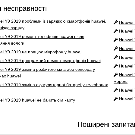
і несправності
ei Y9 2019
проблеми із зарядкою смартфонів huawei.
Huawei
гнізда заряду
Huawei
ei Y9 2019
ремонт телефонів huawei після
Huawei
яння вологи
Huawei
ei Y9 2019
не працює мікрофон у huawei
Huawei
ei Y9 2019
програмний ремонт смартфонів huawei
Huawei
ei Y9 2019
заміна розбитого скла або сенсора у
Huawei
ах huawei
мережі
ei Y9 2019
заміна акумуляторної батареї у телефонах
Huawei
Huawei
ei Y9 2019
huawei не бачить сім карту
Поширені запита