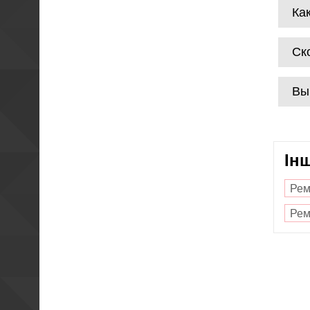
Ка
Ск
Вы
Ін
Рем
Рем