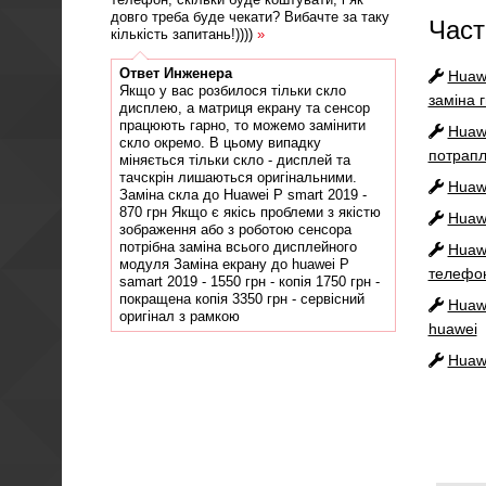
довго треба буде чекати? Вибачте за таку
Част
кількість запитань!))))
»
Ответ
Инженера
Huaw
Якщо у вас розбилося тільки скло
заміна 
дисплею, а матриця екрану та сенсор
працюють гарно, то можемо замінити
Huaw
скло окремо. В цьому випадку
потрапл
міняється тільки скло - дисплей та
тачскрін лишаються оригінальними.
Huaw
Заміна скла до Huawei P smart 2019 -
870 грн Якщо є якісь проблеми з якістю
Huaw
зображення або з роботою сенсора
потрібна заміна всього дисплейного
Huaw
модуля Заміна екрану до huawei P
телефон
samart 2019 - 1550 грн - копія 1750 грн -
покращена копія 3350 грн - сервісний
Huaw
оригінал з рамкою
huawei
Huaw