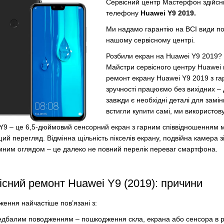
Сервісний центр Мастерфон здійсн
телефону
Huawei Y9 2019.
Ми надамо гарантію на ВСІ види п
нашому сервісному центрі.
Розбили екран на Huawei Y9 2019?
Майстри сервісного центру Huawei
ремонт екрану Huawei Y9 2019 з га
зручності працюємо без вихідних – 
завжди є необхідні деталі для замі
встигли купити самі, ми використов
Y9 – це 6,5-дюймовий сенсорний екран з гарним співвідношенням м
ий перегляд.
Відмінна щільність пікселів екрану, подвійна камера
ним оглядом – це далеко не повний перелік переваг смартфона.
існий ремонт Huawei Y9 (2019): причини
ення найчастіше пов’язані з:
едбалим поводженням – пошкодження скла, екрана або сенсора в ре