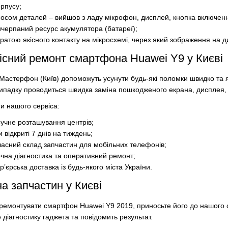
орпусу;
носом деталей – вийшов з ладу мікрофон, дисплей, кнопка включення,
ичерпаний ресурс акумулятора (батареї);
тратою якісного контакту на мікросхемі, через який зображення на 
існий ремонт смартфона Huawei Y9 у Києві
 Мастерфон (Київ) допоможуть усунути будь-які поломки швидко та я
ипадку проводиться швидка заміна пошкодженого екрана, дисплея, 
и нашого сервіса:
ручне розташування центрів;
 відкриті 7 днів на тиждень;
ласний склад запчастин для мобільних телефонів;
очна діагностика та оперативний ремонт;
р’єрська доставка із будь-якого міста України.
а запчастин у Києві
ремонтувати смартфон Huawei Y9 2019, приносьте його до нашого с
 діагностику гаджета та повідомить результат.