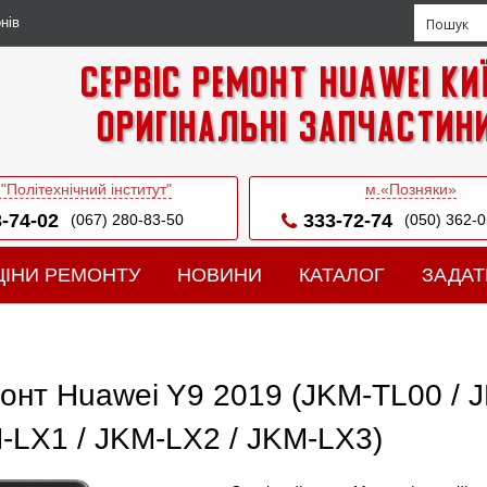
нів
Сервіс ремонт Huawei Ки
Оригінальні запчастин
 "Політехнічний інститут"
м.«Позняки»
-74-02
333-72-74
(067) 280-83-50
(050) 362-
ЦІНИ РЕМОНТУ
НОВИНИ
КАТАЛОГ
ЗАДАТ
онт Huawei Y9 2019 (JKM-TL00 / 
-LX1 / JKM-LX2 / JKM-LX3)