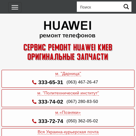
Toggle
navigation
Сервис ремонт Huawei Киев
Оригинальные запчасти
м. "Дарница"
333-65-31
(063) 467-26-47
м. "Политехнический институт"
333-74-02
(067) 280-83-50
м.«Позняки»
333-72-74
(050) 362-05-02
Вся Украина-курьерская почта