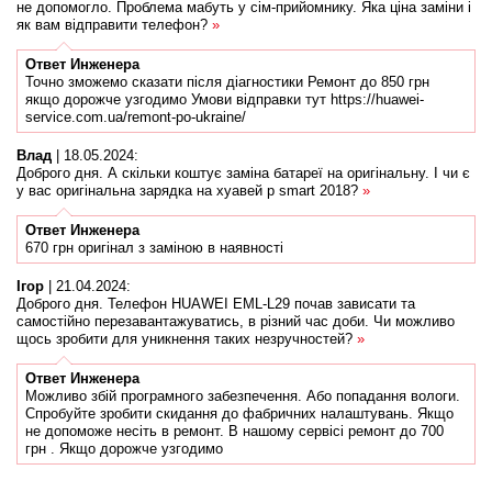
не допомогло. Проблема мабуть у сім-прийомнику. Яка ціна заміни і
як вам відправити телефон?
»
Ответ
Инженера
Точно зможемо сказати після діагностики Ремонт до 850 грн
якщо дорожче узгодимо Умови відправки тут https://huawei-
service.com.ua/remont-po-ukraine/
Влад
|
18.05.2024
:
Доброго дня. А скільки коштує заміна батареї на оригінальну. І чи є
у вас оригінальна зарядка на хуавей p smart 2018?
»
Ответ
Инженера
670 грн оригінал з заміною в наявності
Ігор
|
21.04.2024
:
Доброго дня. Телефон HUAWEI EML-L29 почав зависати та
самостійно перезавантажуватись, в різний час доби. Чи можливо
щось зробити для уникнення таких незручностей?
»
Ответ
Инженера
Можливо збій програмного забезпечення. Або попадання вологи.
Спробуйте зробити скидання до фабричних налаштувань. Якщо
не допоможе несіть в ремонт. В нашому сервісі ремонт до 700
грн . Якщо дорожче узгодимо