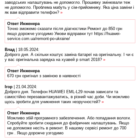
заводських налаштувань не допомогло. Прошивку змінювали теж
не допомогло. Проблема мабуть у сім-прийомнику. Яка ціна заміни і
як вам відправити телефон?
»
Ответ
Инженера
Точно зможемо сказати після діагностики Ремонт до 850 грн
якщо дорожче узгодимо Умови відправки тут https://huawei-
service.com.ua/remont-po-ukraine/
Влад
|
18.05.2024
:
Доброго дня. А скільки коштує заміна батареї на оригінальну. І чи є
у вас оригінальна зарядка на хуавей p smart 2018?
»
Ответ
Инженера
670 грн оригінал з заміною в наявності
Ігор
|
21.04.2024
:
Доброго дня. Телефон HUAWEI EML-L29 почав зависати та
самостійно перезавантажуватись, в різний час доби. Чи можливо
щось зробити для уникнення таких незручностей?
»
Ответ
Инженера
Можливо збій програмного забезпечення. Або попадання вологи.
Спробуйте зробити скидання до фабричних налаштувань. Якщо
не допоможе несіть в ремонт. В нашому сервісі ремонт до 700
грн . Якщо дорожче узгодимо