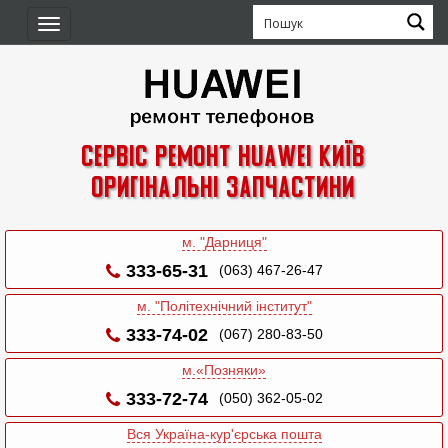
Toggle
navigation
Сервіс ремонт Huawei Київ
Оригінальні запчастини
м. "Дарниця"
333-65-31
(063) 467-26-47
м. "Політехнічний інститут"
333-74-02
(067) 280-83-50
м.«Позняки»
333-72-74
(050) 362-05-02
Вся Україна-кур'єрська пошта