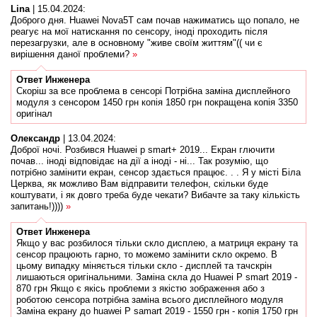
Lina
|
15.04.2024
:
Доброго дня. Huawei Nova5T сам почав нажиматись що попало, не
реагує на мої натискання по сенсору, іноді проходить після
перезагрузки, але в основному "живе своїм життям"(( чи є
вирішення даної проблеми?
»
Ответ
Инженера
Скоріш за все проблема в сенсорі Потрібна заміна дисплейного
модуля з сенсором 1450 грн копія 1850 грн покращена копія 3350
оригінал
Олександр
|
13.04.2024
:
Доброї ночі. Розбився Huawei p smart+ 2019... Екран глючити
почав... іноді відповідає на дії а іноді - ні... Так розумію, що
потрібно замінити екран, сенсор здається працює. . . Я у місті Біла
Церква, як можливо Вам відправити телефон, скільки буде
коштувати, і як довго треба буде чекати? Вибачте за таку кількість
запитань!))))
»
Ответ
Инженера
Якщо у вас розбилося тільки скло дисплею, а матриця екрану та
сенсор працюють гарно, то можемо замінити скло окремо. В
цьому випадку міняється тільки скло - дисплей та тачскрін
лишаються оригінальними. Заміна скла до Huawei P smart 2019 -
870 грн Якщо є якісь проблеми з якістю зображення або з
роботою сенсора потрібна заміна всього дисплейного модуля
Заміна екрану до huawei P samart 2019 - 1550 грн - копія 1750 грн