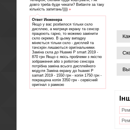
довго треба буде чекати? Вибачте за таку
кількість запитань!))))
»
Ответ
Инженера
Якщо у вас розбилося тільки скло
дисплею, а матриця екрану та сенсор
працюють гарно, то можемо замінити
Ка
скло окремо. В цьому випадку
міняється тільки скло - дисплей та
тачскрін лишаються оригінальними.
Заміна скла до Huawei P smart 2019 -
Ск
870 грн Якщо є якісь проблеми з якістю
зображення або з роботою сенсора
потрібна заміна всього дисплейного
Вы
модуля Заміна екрану до huawei P
samart 2019 - 1550 грн - копія 1750 грн -
покращена копія 3350 грн - сервісний
оригінал з рамкою
Ін
Рем
Рем