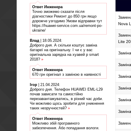
Ответ
Инженера
Точно зможемо сказати після
діагностики Ремонт до 850 грн якщо
Замена
дорожче узгодимо Умови відправки тут
Nova L
https://huawei-service.com.ua/remont-po-
ukraine/
Замена
Влад
|
18.05.2024
:
Lite 2
Доброго дня. А скільки коштує заміна
батареї на оригінальну. І чи є у вас
Заміна
оригінальна зарядка на хуавей p smart
2018?
»
Заміна
Ответ
Инженера
670 грн оригінал з заміною в наявності
Заміна
Ігор
|
21.04.2024
:
Заміна
Доброго дня. Телефон HUAWEI EML-L29
почав зависати та самостійно
перезавантажуватись, в різний час доби.
Заміна
Чи можливо щось зробити для уникнення
таких незручностей?
»
Заміна
Ответ
Инженера
Замена
Можливо збій програмного
забезпечення. Або попадання вологи.