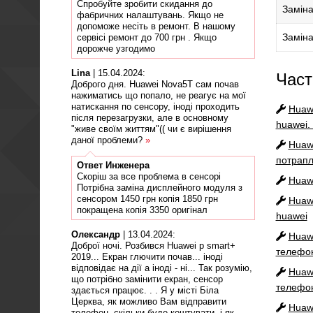
Спробуйте зробити скидання до
Заміна
фабричних налаштувань. Якщо не
допоможе несіть в ремонт. В нашому
Заміна
сервісі ремонт до 700 грн . Якщо
дорожче узгодимо
Lina
|
15.04.2024
:
Част
Доброго дня. Huawei Nova5T сам почав
нажиматись що попало, не реагує на мої
натискання по сенсору, іноді проходить
Huaw
після перезагрузки, але в основному
huawei. 
"живе своїм життям"(( чи є вирішення
даної проблеми?
»
Huaw
потрапл
Ответ
Инженера
Скоріш за все проблема в сенсорі
Huaw
Потрібна заміна дисплейного модуля з
сенсором 1450 грн копія 1850 грн
Huaw
покращена копія 3350 оригінал
huawei
Олександр
|
13.04.2024
:
Huaw
Доброї ночі. Розбився Huawei p smart+
телефон
2019... Екран глючити почав... іноді
відповідає на дії а іноді - ні... Так розумію,
Huaw
що потрібно замінити екран, сенсор
телефон
здається працює. . . Я у місті Біла
Церква, як можливо Вам відправити
Huaw
телефон, скільки буде коштувати, і як