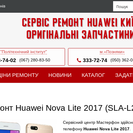
нів
Сервіс ремонт Huawei Ки
Оригінальні запчастин
 "Політехнічний інститут"
м.«Позняки»
-74-02
333-72-74
(067) 280-83-50
(050) 362-
ЦІНИ РЕМОНТУ
НОВИНИ
КАТАЛОГ
ЗАДАТ
онт Huawei Nova Lite 2017 (SLA-L
Сервісний центр Мастерфон здійсн
телефону
Huawei Nova Lite 2017
.