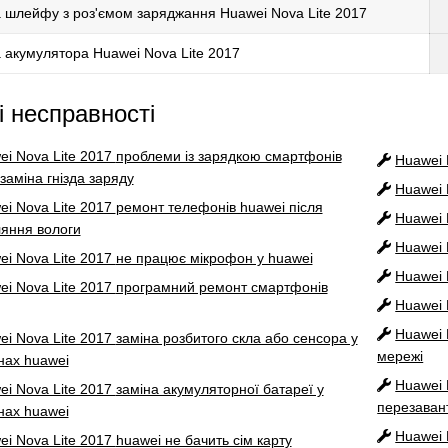
 шлейфу з роз'ємом заряджання Huawei Nova Lite 2017
 акумулятора Huawei Nova Lite 2017
і несправності
ei Nova Lite 2017
проблеми із зарядкою смартфонів
Huawei 
заміна гнізда заряду
Huawei 
ei Nova Lite 2017
ремонт телефонів huawei після
Huawei 
яння вологи
Huawei 
ei Nova Lite 2017
не працює мікрофон у huawei
Huawei 
ei Nova Lite 2017
програмний ремонт смартфонів
Huawei 
Huawei 
ei Nova Lite 2017
заміна розбитого скла або сенсора у
мережі
ах huawei
Huawei 
ei Nova Lite 2017
заміна акумуляторної батареї у
перезаван
ах huawei
Huawei 
ei Nova Lite 2017
huawei не бачить сім карту