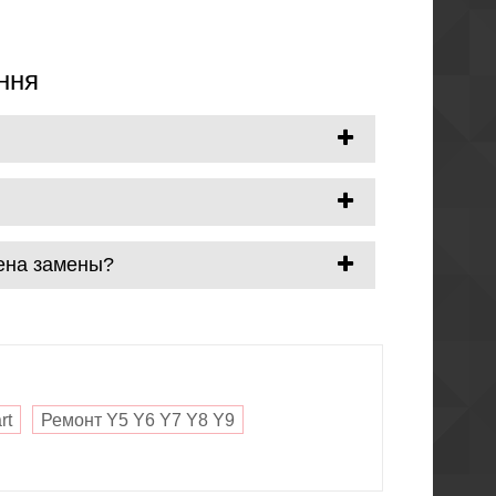
ння
Цена замены?
rt
Ремонт Y5 Y6 Y7 Y8 Y9