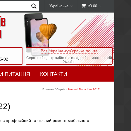
Українська
₴
0.00
їв
и
Вся Україна-кур'єрська пошта
Сервісний центр здійснює складний ремонт по всій
05-02
Україні.
И ПИТАННЯ
КОНТАКТИ
Головна
/
Сервіс
/
Huawei Nova Lite 2017
22)
ює професійний та якісний ремонт мобільного