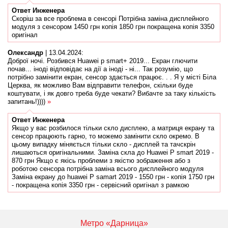
Ответ
Инженера
Скоріш за все проблема в сенсорі Потрібна заміна дисплейного
модуля з сенсором 1450 грн копія 1850 грн покращена копія 3350
оригінал
Олександр
|
13.04.2024
:
Доброї ночі. Розбився Huawei p smart+ 2019... Екран глючити
почав... іноді відповідає на дії а іноді - ні... Так розумію, що
потрібно замінити екран, сенсор здається працює. . . Я у місті Біла
Церква, як можливо Вам відправити телефон, скільки буде
коштувати, і як довго треба буде чекати? Вибачте за таку кількість
запитань!))))
»
Ответ
Инженера
Якщо у вас розбилося тільки скло дисплею, а матриця екрану та
сенсор працюють гарно, то можемо замінити скло окремо. В
цьому випадку міняється тільки скло - дисплей та тачскрін
лишаються оригінальними. Заміна скла до Huawei P smart 2019 -
870 грн Якщо є якісь проблеми з якістю зображення або з
роботою сенсора потрібна заміна всього дисплейного модуля
Заміна екрану до huawei P samart 2019 - 1550 грн - копія 1750 грн
- покращена копія 3350 грн - сервісний оригінал з рамкою
Метро «Дарница»