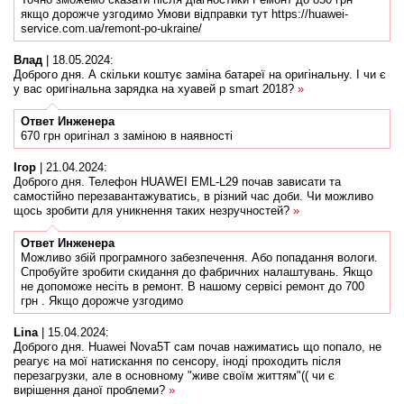
якщо дорожче узгодимо Умови відправки тут https://huawei-
service.com.ua/remont-po-ukraine/
Влад
|
18.05.2024
:
Доброго дня. А скільки коштує заміна батареї на оригінальну. І чи є
у вас оригінальна зарядка на хуавей p smart 2018?
»
Ответ
Инженера
670 грн оригінал з заміною в наявності
Ігор
|
21.04.2024
:
Доброго дня. Телефон HUAWEI EML-L29 почав зависати та
самостійно перезавантажуватись, в різний час доби. Чи можливо
щось зробити для уникнення таких незручностей?
»
Ответ
Инженера
Можливо збій програмного забезпечення. Або попадання вологи.
Спробуйте зробити скидання до фабричних налаштувань. Якщо
не допоможе несіть в ремонт. В нашому сервісі ремонт до 700
грн . Якщо дорожче узгодимо
Lina
|
15.04.2024
:
Доброго дня. Huawei Nova5T сам почав нажиматись що попало, не
реагує на мої натискання по сенсору, іноді проходить після
перезагрузки, але в основному "живе своїм життям"(( чи є
вирішення даної проблеми?
»