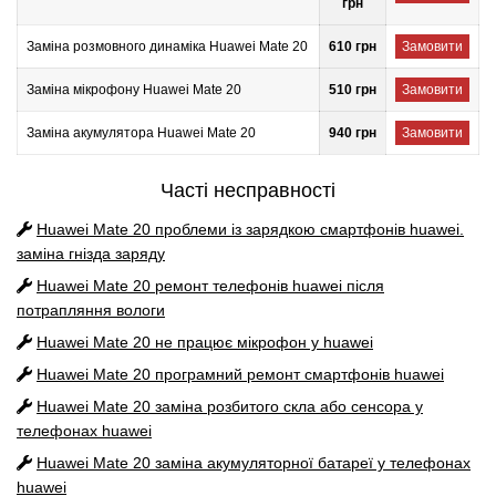
грн
Заміна розмовного динаміка Huawei Mate 20
610 грн
Замовити
Заміна мікрофону Huawei Mate 20
510 грн
Замовити
Заміна акумулятора Huawei Mate 20
940 грн
Замовити
Часті несправності
Huawei Mate 20
проблеми із зарядкою смартфонів huawei.
заміна гнізда заряду
Huawei Mate 20
ремонт телефонів huawei після
потрапляння вологи
Huawei Mate 20
не працює мікрофон у huawei
Huawei Mate 20
програмний ремонт смартфонів huawei
Huawei Mate 20
заміна розбитого скла або сенсора у
телефонах huawei
Huawei Mate 20
заміна акумуляторної батареї у телефонах
huawei