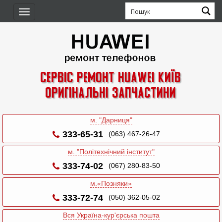
Toggle
navigation
Сервіс ремонт Huawei Київ
Оригінальні запчастини
м. "Дарниця"
333-65-31
(063) 467-26-47
м. "Політехнічний інститут"
333-74-02
(067) 280-83-50
м.«Позняки»
333-72-74
(050) 362-05-02
Вся Україна-кур'єрська пошта