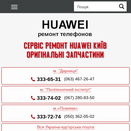
Toggle
navigation
Сервіс ремонт Huawei Київ
Оригінальні запчастини
м. "Дарниця"
333-65-31
(063) 467-26-47
м. "Політехнічний інститут"
333-74-02
(067) 280-83-50
м.«Позняки»
333-72-74
(050) 362-05-02
Вся Україна-кур'єрська пошта