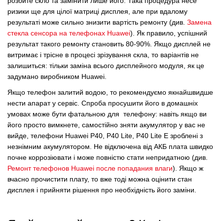
розбите скло та замінити лише його.
Така процедура несе
ризики ще для цілої матриці дисплея, але при вдалому
результаті може сильно знизити вартість ремонту
(див.
Замена
стекла сенсора на телефонах Huawei
).
Як правило, успішний
результат такого ремонту становить 80-90%.
Якщо дисплей не
витримає і трісне в процесі зрізування скла, то варіантів не
залишиться: тільки заміна всього дисплейного модуля, як це
задумано виробником Huawei.
Якщо телефон залитий водою, то рекомендуємо якнайшвидше
нести апарат у сервіс.
Спроба просушити його в домашніх
умовах може бути фатальною для телефону: навіть якщо ви
його просто вимкнете, самостійно зняти акумулятор у вас не
вийде, телефони Huawei P40, P40 Lite, P40 Lite E зроблені з
незнімним акумулятором.
Не відключена від АКБ плата швидко
почне коррозіювати і може повністю стати непридатною
(див.
Ремонт телефонов Huawei после попадания влаги
). Якщо ж
вчасно прочистити плату, то вже тоді можна оцінити стан
дисплея і прийняти рішення про необхідність його заміни.