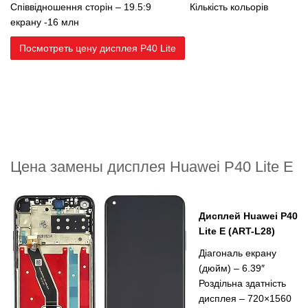
Співвідношення сторін – 19.5:9
Кількість кольорів
екрану -16 млн
Посмотреть цену дисплея P40 Lite
Цена замены дисплея Huawei P40 Lite E
Дисплей
Huawei P40
Lite E (ART-L28)
Діагональ екрану
(дюйм) – 6.39″
Роздільна здатність
дисплея – 720×1560