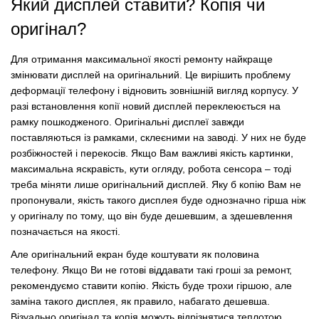
Який дисплей ставити?
Копія чи
оригінал?
Для отримання максимальної якості ремонту найкраще
змінювати дисплей на оригінальний. Це вирішить проблему
деформації телефону і відновить зовнішній вигляд корпусу. У
разі встановлення копії новий дисплей переклеюється на
рамку пошкодженого. Оригінальні дисплеї завжди
поставляються із рамками, склеєними на заводі. У них не буде
розбіжностей і перекосів. Якщо Вам важливі якість картинки,
максимальна яскравість, кути огляду, робота сенсора – тоді
треба міняти лише оригінальний дисплей. Яку б копію Вам не
пропонували, якість такого дисплея буде однозначно гірша ніж
у оригіналу по тому, що він буде дешевшим, а здешевлення
позначається на якості.
Але оригінальний екран буде коштувати як половина
телефону.
Якщо Ви не готові віддавати такі гроші за ремонт,
рекомендуємо ставити копію.
Якість буде трохи гіршою, але
заміна такого дисплея, як правило, набагато дешевша.
Візуально оригінал та копія можуть відрізнятися теплотою