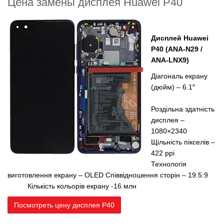
Цена замены дисплея Huawei P40
Дисплей
Huawei
P40 (ANA-N29 /
ANA-LNX9)
Діагональ екрану
(дюйм) – 6.1″
Роздільна здатність
дисплея –
1080×2340
Щільність пікселів –
422 ppi
Технологія
виготовлення екрану – OLED
Співвідношення сторін – 19.5:9
Кількість кольорів екрану -16 млн
Посмотреть цену дисплея P40