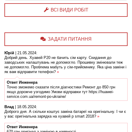
ВСІ ВИДИ РОБІТ
ЗАДАТИ ПИТАННЯ
Юрій
|
21.05.2024
:
Добрий день. Хуавей Р20 не бачить сім карту. Скидання до
заводських налаштувань не допомогло. Прошивку змінювали теж
не допомогло. Проблема мабуть у сім-прийомнику. Яка ціна заміни і
як вам відправити телефон?
»
Ответ
Инженера
Точно зможемо сказати після діагностики Ремонт до 850 грн
якщо дорожче узгодимо Умови відправки тут https://huawei-
service.com.ua/remont-po-ukraine/
Влад
|
18.05.2024
:
Доброго дня. А скільки коштує заміна батареї на оригінальну. І чи є
у вас оригінальна зарядка на хуавей p smart 2018?
»
Ответ
Инженера
670 грн оригінал з заміною в наявності