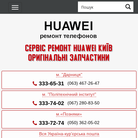
Toggle
navigation
Сервіс ремонт Huawei Київ
Оригінальні запчастини
м. "Дарниця"
333-65-31
(063) 467-26-47
м. "Політехнічний інститут"
333-74-02
(067) 280-83-50
м.«Позняки»
333-72-74
(050) 362-05-02
Вся Україна-кур'єрська пошта