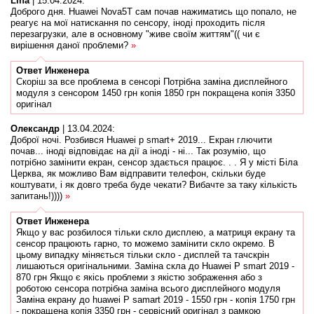
Lina
|
15.04.2024
:
Доброго дня. Huawei Nova5T сам почав нажиматись що попало, не
реагує на мої натискання по сенсору, іноді проходить після
перезагрузки, але в основному "живе своїм життям"(( чи є
вирішення даної проблеми?
»
Ответ
Инженера
Скоріш за все проблема в сенсорі Потрібна заміна дисплейного
модуля з сенсором 1450 грн копія 1850 грн покращена копія 3350
оригінал
Олександр
|
13.04.2024
:
Доброї ночі. Розбився Huawei p smart+ 2019... Екран глючити
почав... іноді відповідає на дії а іноді - ні... Так розумію, що
потрібно замінити екран, сенсор здається працює. . . Я у місті Біла
Церква, як можливо Вам відправити телефон, скільки буде
коштувати, і як довго треба буде чекати? Вибачте за таку кількість
запитань!))))
»
Ответ
Инженера
Якщо у вас розбилося тільки скло дисплею, а матриця екрану та
сенсор працюють гарно, то можемо замінити скло окремо. В
цьому випадку міняється тільки скло - дисплей та тачскрін
лишаються оригінальними. Заміна скла до Huawei P smart 2019 -
870 грн Якщо є якісь проблеми з якістю зображення або з
роботою сенсора потрібна заміна всього дисплейного модуля
Заміна екрану до huawei P samart 2019 - 1550 грн - копія 1750 грн
- покращена копія 3350 грн - сервісний оригінал з рамкою