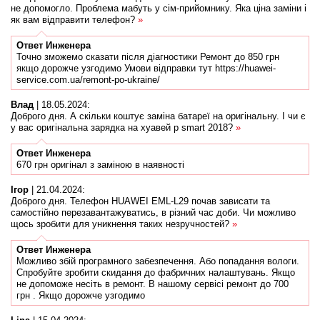
не допомогло. Проблема мабуть у сім-прийомнику. Яка ціна заміни і
як вам відправити телефон?
»
Ответ
Инженера
Точно зможемо сказати після діагностики Ремонт до 850 грн
якщо дорожче узгодимо Умови відправки тут https://huawei-
service.com.ua/remont-po-ukraine/
Влад
|
18.05.2024
:
Доброго дня. А скільки коштує заміна батареї на оригінальну. І чи є
у вас оригінальна зарядка на хуавей p smart 2018?
»
Ответ
Инженера
670 грн оригінал з заміною в наявності
Ігор
|
21.04.2024
:
Доброго дня. Телефон HUAWEI EML-L29 почав зависати та
самостійно перезавантажуватись, в різний час доби. Чи можливо
щось зробити для уникнення таких незручностей?
»
Ответ
Инженера
Можливо збій програмного забезпечення. Або попадання вологи.
Спробуйте зробити скидання до фабричних налаштувань. Якщо
не допоможе несіть в ремонт. В нашому сервісі ремонт до 700
грн . Якщо дорожче узгодимо