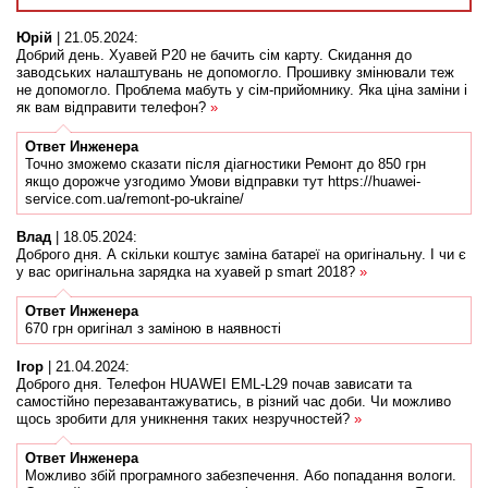
Юрій
|
21.05.2024
:
Добрий день. Хуавей Р20 не бачить сім карту. Скидання до
заводських налаштувань не допомогло. Прошивку змінювали теж
не допомогло. Проблема мабуть у сім-прийомнику. Яка ціна заміни і
як вам відправити телефон?
»
Ответ
Инженера
Точно зможемо сказати після діагностики Ремонт до 850 грн
якщо дорожче узгодимо Умови відправки тут https://huawei-
service.com.ua/remont-po-ukraine/
Влад
|
18.05.2024
:
Доброго дня. А скільки коштує заміна батареї на оригінальну. І чи є
у вас оригінальна зарядка на хуавей p smart 2018?
»
Ответ
Инженера
670 грн оригінал з заміною в наявності
Ігор
|
21.04.2024
:
Доброго дня. Телефон HUAWEI EML-L29 почав зависати та
самостійно перезавантажуватись, в різний час доби. Чи можливо
щось зробити для уникнення таких незручностей?
»
Ответ
Инженера
Можливо збій програмного забезпечення. Або попадання вологи.