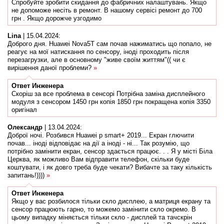
Спробуйте зробити скидання до фабричних налаштувань. Якщо
не допоможе несіть в ремонт. В нашому сервісі ремонт до 700
грн . Якщо дорожче узгодимо
Lina
|
15.04.2024
:
Доброго дня. Huawei Nova5T сам почав нажиматись що попало, не
реагує на мої натискання по сенсору, іноді проходить після
перезагрузки, але в основному "живе своїм життям"(( чи є
вирішення даної проблеми?
»
Ответ
Инженера
Скоріш за все проблема в сенсорі Потрібна заміна дисплейного
модуля з сенсором 1450 грн копія 1850 грн покращена копія 3350
оригінал
Олександр
|
13.04.2024
:
Доброї ночі. Розбився Huawei p smart+ 2019... Екран глючити
почав... іноді відповідає на дії а іноді - ні... Так розумію, що
потрібно замінити екран, сенсор здається працює. . . Я у місті Біла
Церква, як можливо Вам відправити телефон, скільки буде
коштувати, і як довго треба буде чекати? Вибачте за таку кількість
запитань!))))
»
Ответ
Инженера
Якщо у вас розбилося тільки скло дисплею, а матриця екрану та
сенсор працюють гарно, то можемо замінити скло окремо. В
цьому випадку міняється тільки скло - дисплей та тачскрін