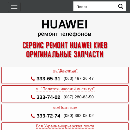
Toggle
navigation
Сервис ремонт Huawei Киев
Оригинальные запчасти
м. "Дарница"
333-65-31
(063) 467-26-47
м. "Политехнический институт"
333-74-02
(067) 280-83-50
м.«Позняки»
333-72-74
(050) 362-05-02
Вся Украина-курьерская почта