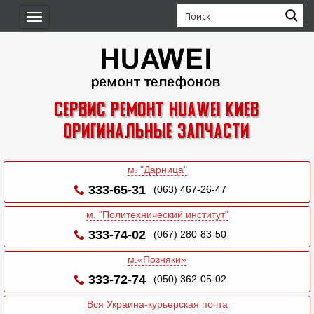
Toggle
navigation
Сервис ремонт Huawei Киев
Оригинальные запчасти
м. "Дарница"
333-65-31
(063) 467-26-47
м. "Политехнический институт"
333-74-02
(067) 280-83-50
м.«Позняки»
333-72-74
(050) 362-05-02
Вся Украина-курьерская почта