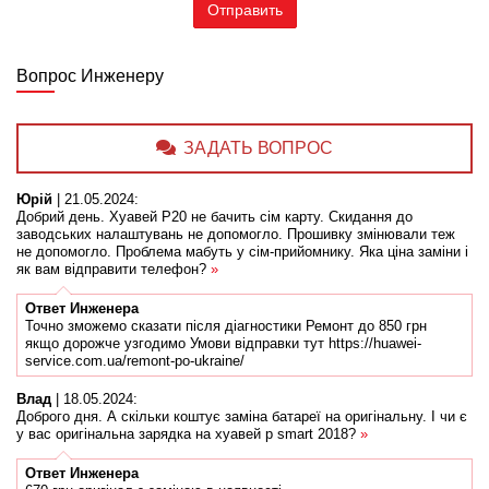
Вопрос Инженеру
ЗАДАТЬ ВОПРОС
Юрій
|
21.05.2024
:
Добрий день. Хуавей Р20 не бачить сім карту. Скидання до
заводських налаштувань не допомогло. Прошивку змінювали теж
не допомогло. Проблема мабуть у сім-прийомнику. Яка ціна заміни і
як вам відправити телефон?
»
Ответ
Инженера
Точно зможемо сказати після діагностики Ремонт до 850 грн
якщо дорожче узгодимо Умови відправки тут https://huawei-
service.com.ua/remont-po-ukraine/
Влад
|
18.05.2024
:
Доброго дня. А скільки коштує заміна батареї на оригінальну. І чи є
у вас оригінальна зарядка на хуавей p smart 2018?
»
Ответ
Инженера