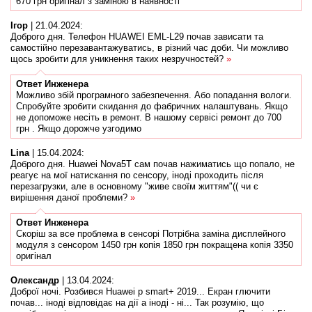
670 грн оригінал з заміною в наявності
Ігор
|
21.04.2024
:
Доброго дня. Телефон HUAWEI EML-L29 почав зависати та
самостійно перезавантажуватись, в різний час доби. Чи можливо
щось зробити для уникнення таких незручностей?
»
Ответ
Инженера
Можливо збій програмного забезпечення. Або попадання вологи.
Спробуйте зробити скидання до фабричних налаштувань. Якщо
не допоможе несіть в ремонт. В нашому сервісі ремонт до 700
грн . Якщо дорожче узгодимо
Lina
|
15.04.2024
:
Доброго дня. Huawei Nova5T сам почав нажиматись що попало, не
реагує на мої натискання по сенсору, іноді проходить після
перезагрузки, але в основному "живе своїм життям"(( чи є
вирішення даної проблеми?
»
Ответ
Инженера
Скоріш за все проблема в сенсорі Потрібна заміна дисплейного
модуля з сенсором 1450 грн копія 1850 грн покращена копія 3350
оригінал
Олександр
|
13.04.2024
:
Доброї ночі. Розбився Huawei p smart+ 2019... Екран глючити
почав... іноді відповідає на дії а іноді - ні... Так розумію, що