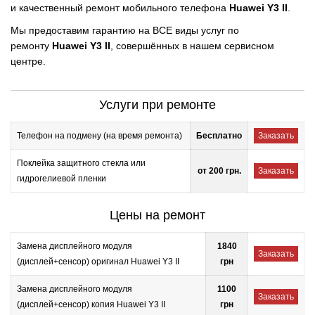
и качественный ремонт мобильного телефона
Huawei Y3 II
.
Мы предоставим гарантию на ВСЕ виды услуг по
ремонту
Huawei Y3 II
, совершённых в нашем сервисном
центре.
Услуги при ремонте
Телефон на подмену (на время ремонта)
Бесплатно
Заказать
Поклейка защитного стекла или
от 200 грн.
Заказать
гидрогелиевой пленки
Цены на ремонт
Замена дисплейного модуля
1840
Заказать
(дисплей+сенсор) оригинал Huawei Y3 II
грн
Замена дисплейного модуля
1100
Заказать
(дисплей+сенсор) копия Huawei Y3 II
грн