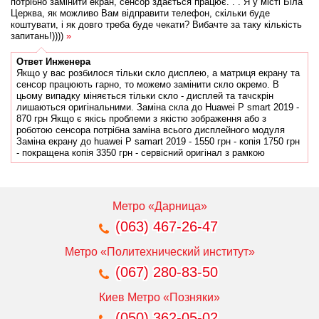
потрібно замінити екран, сенсор здається працює. . . Я у місті Біла
Церква, як можливо Вам відправити телефон, скільки буде
коштувати, і як довго треба буде чекати? Вибачте за таку кількість
запитань!))))
»
Ответ
Инженера
Якщо у вас розбилося тільки скло дисплею, а матриця екрану та
сенсор працюють гарно, то можемо замінити скло окремо. В
цьому випадку міняється тільки скло - дисплей та тачскрін
лишаються оригінальними. Заміна скла до Huawei P smart 2019 -
870 грн Якщо є якісь проблеми з якістю зображення або з
роботою сенсора потрібна заміна всього дисплейного модуля
Заміна екрану до huawei P samart 2019 - 1550 грн - копія 1750 грн
- покращена копія 3350 грн - сервісний оригінал з рамкою
Метро «Дарница»
(063) 467-26-47
Метро «Политехнический институт»
(067) 280-83-50
Киев Метро «Позняки»
(050) 362-05-02