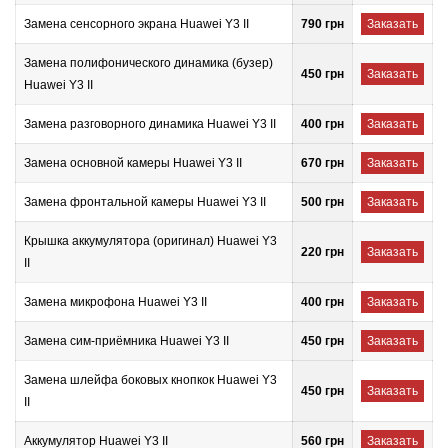
Замена сенсорного экрана Huawei Y3 II
790 грн
Заказать
Замена полифонического динамика (бузер)
450 грн
Заказать
Huawei Y3 II
Замена разговорного динамика Huawei Y3 II
400 грн
Заказать
Замена основной камеры Huawei Y3 II
670 грн
Заказать
Замена фронтальной камеры Huawei Y3 II
500 грн
Заказать
Крышка аккумулятора (оригинал) Huawei Y3
220 грн
Заказать
II
Замена микрофона Huawei Y3 II
400 грн
Заказать
Замена сим-приёмника Huawei Y3 II
450 грн
Заказать
Замена шлейфа боковых кнопкок Huawei Y3
450 грн
Заказать
II
Аккумулятор Huawei Y3 II
560 грн
Заказать