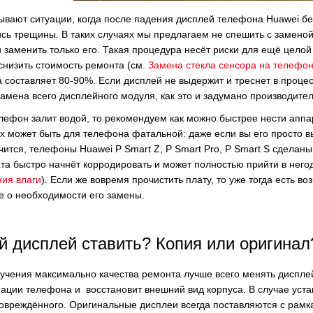
ывают ситуации, когда после падения дисплей телефона Huawei без
сь трещины. В таких случаях мы предлагаем не спешить с заменой 
и заменить только его. Такая процедура несёт риски для ещё цело
снизить стоимость ремонта (см.
Замена стекла сенсора на телефон
 составляет 80-90%. Если дисплей не выдержит и треснет в процесс
замена всего дисплейного модуля, как это и задумано производите
лефон залит водой, то рекомендуем как можно быстрее нести аппа
х может быть для телефона фатальной: даже если вы его просто в
чится, телефоны Huawei P Smart Z, P Smart Pro, P Smart S сделан
та быстро начнёт корродировать и может полностью прийти в него
ия влаги
). Если же вовремя прочистить плату, то уже тогда есть в
 о необходимости его замены.
й дисплей ставить? Копия или оригинал
учения максимально качества ремонта лучше всего менять диспле
ции телефона и восстановит внешний вид корпуса. В случае уста
овреждённого. Оригинальные дисплеи всегда поставляются с рамка