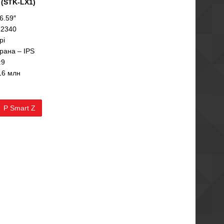
 (STK-LX1)
6.59″
×2340
pi
рана – IPS
:9
16 млн
 P Smart Z