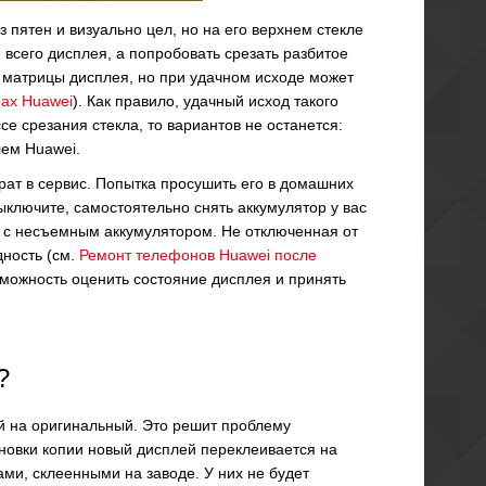
 пятен и визуально цел, но на его верхнем стекле
всего дисплея, а попробовать срезать разбитое
й матрицы дисплея, но при удачном исходе может
ах Huawei
). Как правило, удачный исход такого
е срезания стекла, то вариантов не останется:
лем Huawei.
рат в сервис. Попытка просушить его в домашних
ыключите, самостоятельно снять аккумулятор у вас
ы с несъемным аккумулятором. Не отключенная от
дность (см.
Ремонт телефонов Huawei после
озможность оценить состояние дисплея и принять
?
й на оригинальный. Это решит проблему
новки копии новый дисплей переклеивается на
ми, склеенными на заводе. У них не будет