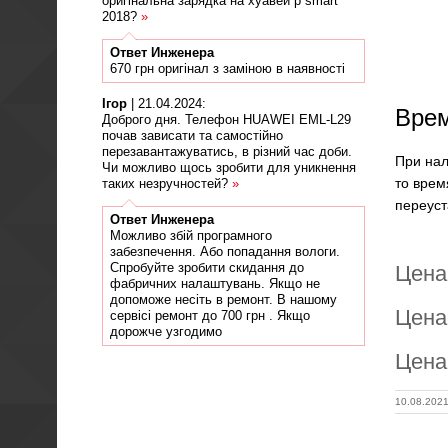
оригінальна зарядка на хуавей p smart
2018?
»
Ответ
Инженера
670 грн оригінал з заміною в наявності
Ігор
|
21.04.2024
:
Врем
Доброго дня. Телефон HUAWEI EML-L29
почав зависати та самостійно
перезавантажуватись, в різний час доби.
При нал
Чи можливо щось зробити для уникнення
то врем
таких незручностей?
»
переуст
Ответ
Инженера
Можливо збій програмного
забезпечення. Або попадання вологи.
Спробуйте зробити скидання до
Цена
фабричних налаштувань. Якщо не
допоможе несіть в ремонт. В нашому
Цена
сервісі ремонт до 700 грн . Якщо
дорожче узгодимо
Цена
10.08.202