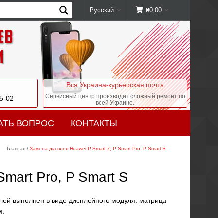
Русский
₴
0.00
ев
и
Вся Украина-курьерская почта
Сервисный центр производит сложный ремонт по
05-02
всей Украине.
АТЬ ВОПРОС
КОНТАКТЫ
Главная
/
Замена дисплея Huawei P Smart Z, P Smart Pro, P Smart S
mart Pro, P Smart S
плей выполнен в виде дисплейного модуля: матрица
м.