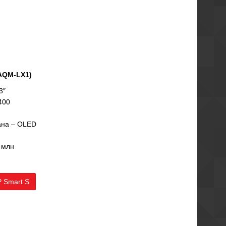
(AQM-LX1)
3″
400
ана – OLED
 млн
 Smart S