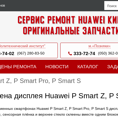
нов
Сервис ремонт Huawei Ки
Оригинальные запчаст
Политехнический институт"
м.«Позняки»
-74-02
333-72-74
(067) 280-83-50
(050) 362-
ЦЕНЫ РЕМОНТА
НОВОСТИ
КАТАЛОГ
ЗАД
 Z, P Smart Pro, P Smart S
ена дисплея Huawei P Smart Z, P S
менных смартфонах Huawei P Smart Z, P Smart Pro, P Smart S дис
, сенсорная плёнка и верхнее стекло склеены вместе одним блоко