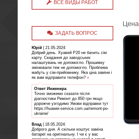
ВСЕ ВИДЫ РАБОТ
Цена
ЗАДАТЬ ВОПРОС
Юрій
|
21.05.2024
:
Добрий день. Хуавей Р20 не бачить сім
карту. Скидання до заводських
налаштувань не допомогло. Прошивку
змінювали теж не допомогло. Проблема
мабуть у сім-прийомнику. Яка ціна заміни і
як вам відправити телефон?
»
Ответ
Инженера
Точно зможемо сказати після
діагностики Ремонт до 850 грн якщо
дорожче узгодимо Умови відправки тут
https://huawei-service.com.ua/remont-po-
ukraine/
Влад
|
18.05.2024
:
Доброго дня. А скільки коштує заміна
батареї на оригінальну. І чи є у вас