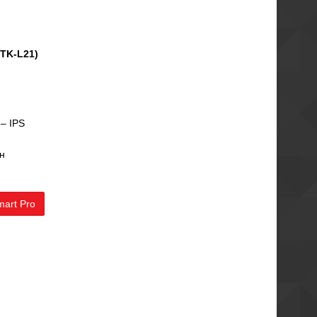
STK-L21)
– IPS
н
art Pro