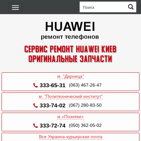
Toggle
navigation
Сервис ремонт Huawei Киев
Оригинальные запчасти
м. "Дарница"
333-65-31
(063) 467-26-47
м. "Политехнический институт"
333-74-02
(067) 280-83-50
м.«Позняки»
333-72-74
(050) 362-05-02
Вся Украина-курьерская почта