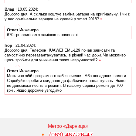
Влад
|
18.05.2024
:
Доброго дня. А скільки коштує заміна батареї на оригінальну. І чи є
у вас оригінальна зарядка на хуавей p smart 2018?
»
Ответ
Инженера
670 грн оригінал з заміною в наявності
Ігор
|
21.04.2024
:
Доброго дня. Телефон HUAWEI EML-L29 почав зависати та
самостійно перезавантажуватись, в різний час доби. Чи можливо
щось зробити для уникнення таких незручностей?
»
Ответ
Инженера
Можливо збій програмного забезпечення. Або попадання вологи.
Спробуйте зробити скидання до фабричних налаштувань. Якщо
не допоможе несіть в ремонт. В нашому сервісі ремонт до 700
грн . Якщо дорожче узгодимо
Метро «Дарница»
(063) 467-26-47