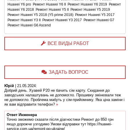
Huawei Y6 pro
Ремонт Huawei Y6 II
Ремонт Huawei Y6 2019
Ремонт
Huawei Y6 2018
Ремонт Huawei Y5 II
Ремонт Huawei Y5 2019
Ремонт Huawei Y5 2018 (Y5 prime 2018)
Ремонт Huawei Y5 2017
Ремонт Huawei Y3 II
Ремонт Huawei Y3 2017
Ремонт Huawei G7
Ремонт Huawei G6 Ascend
ВСЕ ВИДЫ РАБОТ
ЗАДАТЬ ВОПРОС
Юрій
|
21.05.2024
:
Добрий день. Хуавей Р20 не бачить сім карту. Скидання до
заводських налаштувань не допомогло. Прошивку змінювали теж
не допомогло. Проблема мабуть у сім-прийомнику. Яка ціна заміни і
як вам відправити телефон?
»
Ответ
Инженера
Точно зможемо сказати після діагностики Ремонт до 850 грн
якщо дорожче узгодимо Умови відправки тут https://huawei-
service.com.ua/remont-po-ukraine/